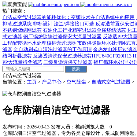
热门搜索：
自洁式空气过滤器的能耗优化：变频技术在自洁系统中的应用
排渣过滤系统 非标设计 法兰/焊接接口可选‌
反渗透前置保安过
不锈钢烧结网滤芯
石油化工行业精密过滤器金属烧结滤芯
化工
式过滤器
钢厂锅炉除铁过滤保安大流量过滤器
反渗透PP大流量
工程配套循环水处理核桃壳过滤器
市政供暖循环水处理卧式直
滤器
全自动刷式自清洗过滤器的工作原理
余热发电浅层过滤器
结网折叠滤芯
反渗透清洗保安过滤器滤芯HFU640GF020H13
H
PP大流量折叠滤芯
二级反渗透保安过滤器
钢厂循环水处理 处理量
自洁式空气过滤器
当前位置：
主页
>
产品中心
>
空气除尘
>
自洁式空气过滤器
>
仓库防潮自洁空气过滤器
发布时间：2026-03-13
发布人员：樵静
浏览人数：
0
仓库防潮自洁空气过滤器，专为各类仓库设计，集成防潮除湿