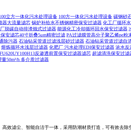
100立方一体化污水处理设备
100方一体化污水处理设备
碳钢砂
滤器大流量滤芯
锅炉补给水不锈钢精密保安过滤器
化工厂循环水
厂脱碳自动排渣烛式过滤器
能源化工冷却循环回水保安过滤器
保安滤芯40寸折叠5μm精密过滤
PA过滤膜管高分子聚乙烯pe粉
通除污器
石油钻采管道过滤浅层砂过滤器
石油钻采管道过滤自
熔炼循环水浅层过滤器
化肥厂 污水处理EDI保安过滤器
浓水反
FU620UY100H13反渗透前置保安过滤器滤芯
超滤清洗保安过滤
50m³/h 多介质过滤器
、高效滤尘、智能自洁于一体，采用防潮材质打造，可有效去除