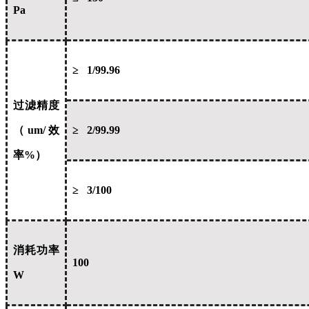
Pa
≥ 1/99.96
过滤精度
（um/效
≥ 2/99.99
率%）
≥ 3/100
消耗功率
100
W