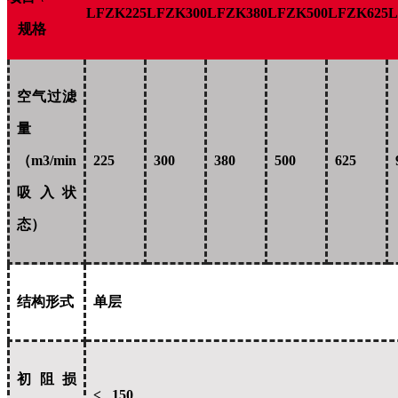
LFZK225
LFZK300
LFZK380
LFZK500
LFZK625
L
规格
空气过滤
量
（m3/min
225
300
380
500
625
吸入状
态）
结构形式
单层
初阻损
≤ 150