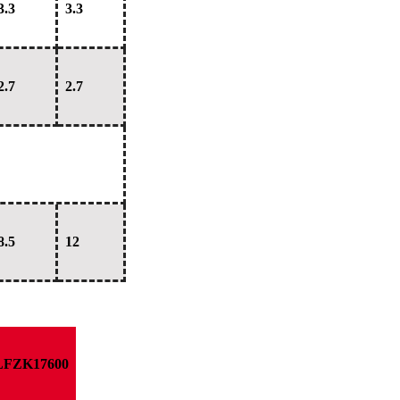
3.3
3.3
2.7
2.7
8.5
12
LFZK17600