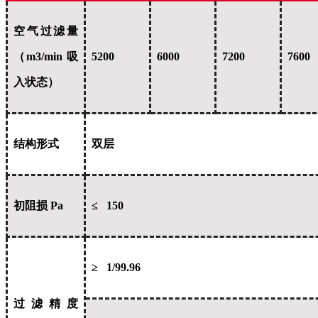
空气过滤量
（m3/min 吸
5200
6000
7200
7600
入状态）
结构形式
双层
初阻损 Pa
≤ 150
≥ 1/99.96
过滤精度