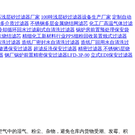
石浅层砂过滤器厂家
100吨浅层砂过滤器设备生产厂家
定制自动
多介质过滤器
不锈钢多层金属烧结网滤芯
化工厂高温气体过滤
冷却循环回水过滤刷式自清洗过滤器
锅炉房前置预处理保安袋
末烧结滤芯
精细化工新材料行业PPS细粉回收装置烛式过滤器
清洗过滤器
造纸厂密封水自清洗过滤器
造纸厂回用水自清洗过
渗透保安过滤器
超滤反洗保安过滤器
精密过滤器 不锈钢5层烧
器
钢厂锅炉前置精密保安过滤器LFD-3P-90
立式EDI保安过滤器
空气中的湿气、粉尘、杂物，避免仓库内货物受潮、发霉、积