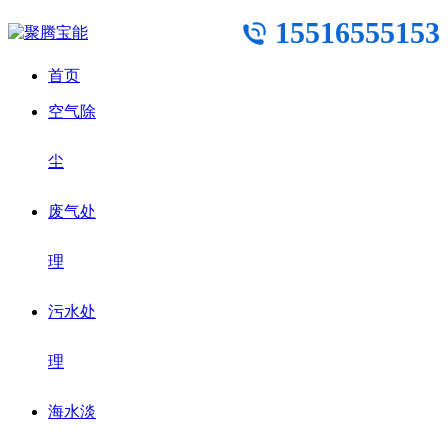
15516555153
首页
空气除
尘
废气处
理
污水处
理
海水淡