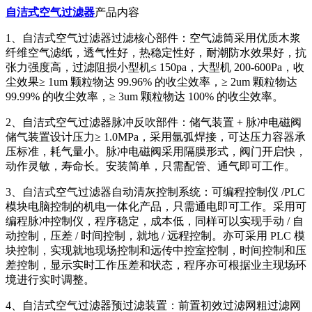
自洁式空气过滤器
产品内容
1、自洁式空气过滤器过滤核心部件：空气滤筒采用优质木浆
纤维空气滤纸，透气性好，热稳定性好，耐潮防水效果好，抗
张力强度高，过滤阻损小型机≤ 150pa，大型机 200-600Pa，收
尘效果≥ 1um 颗粒物达 99.96% 的收尘效率，≥ 2um 颗粒物达
99.99% 的收尘效率，≥ 3um 颗粒物达 100% 的收尘效率。
2、自洁式空气过滤器脉冲反吹部件：储气装置 + 脉冲电磁阀
储气装置设计压力≥ 1.0MPa，采用氩弧焊接，可达压力容器承
压标准，耗气量小。脉冲电磁阀采用隔膜形式，阀门开启快，
动作灵敏，寿命长。安装简单，只需配管、通气即可工作。
3、自洁式空气过滤器自动清灰控制系统：可编程控制仪 /PLC
模块电脑控制的机电一体化产品，只需通电即可工作。采用可
编程脉冲控制仪，程序稳定，成本低，同样可以实现手动 / 自
动控制，压差 / 时间控制，就地 / 远程控制。亦可采用 PLC 模
块控制，实现就地现场控制和远传中控室控制，时间控制和压
差控制，显示实时工作压差和状态，程序亦可根据业主现场环
境进行实时调整。
4、自洁式空气过滤器预过滤装置：前置初效过滤网粗过滤网