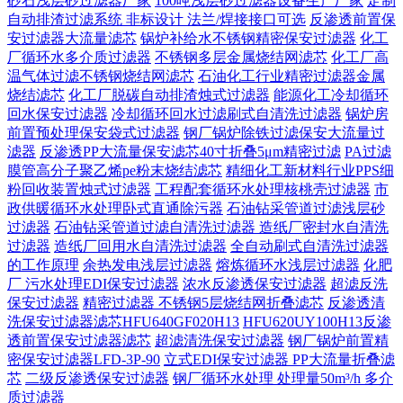
砂石浅层砂过滤器厂家
100吨浅层砂过滤器设备生产厂家
定制
自动排渣过滤系统 非标设计 法兰/焊接接口可选‌
反渗透前置保
安过滤器大流量滤芯
锅炉补给水不锈钢精密保安过滤器
化工
厂循环水多介质过滤器
不锈钢多层金属烧结网滤芯
化工厂高
温气体过滤不锈钢烧结网滤芯
石油化工行业精密过滤器金属
烧结滤芯
化工厂脱碳自动排渣烛式过滤器
能源化工冷却循环
回水保安过滤器
冷却循环回水过滤刷式自清洗过滤器
锅炉房
前置预处理保安袋式过滤器
钢厂锅炉除铁过滤保安大流量过
滤器
反渗透PP大流量保安滤芯40寸折叠5μm精密过滤
PA过滤
膜管高分子聚乙烯pe粉末烧结滤芯
精细化工新材料行业PPS细
粉回收装置烛式过滤器
工程配套循环水处理核桃壳过滤器
市
政供暖循环水处理卧式直通除污器
石油钻采管道过滤浅层砂
过滤器
石油钻采管道过滤自清洗过滤器
造纸厂密封水自清洗
过滤器
造纸厂回用水自清洗过滤器
全自动刷式自清洗过滤器
的工作原理
余热发电浅层过滤器
熔炼循环水浅层过滤器
化肥
厂 污水处理EDI保安过滤器
浓水反渗透保安过滤器
超滤反洗
保安过滤器
精密过滤器 不锈钢5层烧结网折叠滤芯
反渗透清
洗保安过滤器滤芯HFU640GF020H13
HFU620UY100H13反渗
透前置保安过滤器滤芯
超滤清洗保安过滤器
钢厂锅炉前置精
密保安过滤器LFD-3P-90
立式EDI保安过滤器 PP大流量折叠滤
芯
二级反渗透保安过滤器
钢厂循环水处理 处理量50m³/h 多介
质过滤器