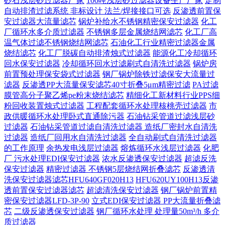
砂石浅层砂过滤器厂家
100吨浅层砂过滤器设备生产厂家
定制
自动排渣过滤系统 非标设计 法兰/焊接接口可选‌
反渗透前置保
安过滤器大流量滤芯
锅炉补给水不锈钢精密保安过滤器
化工
厂循环水多介质过滤器
不锈钢多层金属烧结网滤芯
化工厂高
温气体过滤不锈钢烧结网滤芯
石油化工行业精密过滤器金属
烧结滤芯
化工厂脱碳自动排渣烛式过滤器
能源化工冷却循环
回水保安过滤器
冷却循环回水过滤刷式自清洗过滤器
锅炉房
前置预处理保安袋式过滤器
钢厂锅炉除铁过滤保安大流量过
滤器
反渗透PP大流量保安滤芯40寸折叠5μm精密过滤
PA过滤
膜管高分子聚乙烯pe粉末烧结滤芯
精细化工新材料行业PPS细
粉回收装置烛式过滤器
工程配套循环水处理核桃壳过滤器
市
政供暖循环水处理卧式直通除污器
石油钻采管道过滤浅层砂
过滤器
石油钻采管道过滤自清洗过滤器
造纸厂密封水自清洗
过滤器
造纸厂回用水自清洗过滤器
全自动刷式自清洗过滤器
的工作原理
余热发电浅层过滤器
熔炼循环水浅层过滤器
化肥
厂 污水处理EDI保安过滤器
浓水反渗透保安过滤器
超滤反洗
保安过滤器
精密过滤器 不锈钢5层烧结网折叠滤芯
反渗透清
洗保安过滤器滤芯HFU640GF020H13
HFU620UY100H13反渗
透前置保安过滤器滤芯
超滤清洗保安过滤器
钢厂锅炉前置精
密保安过滤器LFD-3P-90
立式EDI保安过滤器 PP大流量折叠滤
芯
二级反渗透保安过滤器
钢厂循环水处理 处理量50m³/h 多介
质过滤器