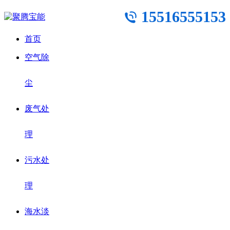
15516555153
首页
空气除
尘
废气处
理
污水处
理
海水淡