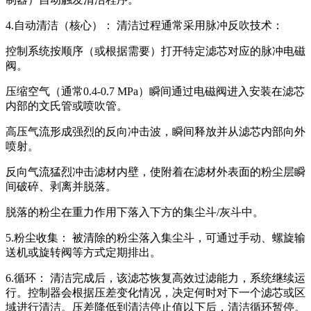
4.自动清洁（核心）： 清洁过程通常采用脉冲反吹技术：
控制系统按顺序（或根据需要）打开特定滤芯对应的脉冲电磁
阀。
压缩空气（通常0.4-0.7 MPa）瞬间通过电磁阀进入安装在滤芯
内部的文氏管或喷吹管。
高压气流形成强烈的反向冲击波，瞬间释放并从滤芯内部向外
喷射。
反向气流猛烈冲击滤材内壁，使附着在滤材外表面的粉尘层瞬
间破碎、剥离并脱落。
脱落的粉尘在重力作用下落入下方的集尘斗/灰斗中。
5.粉尘收集： 被清除的粉尘落入集尘斗，可通过手动、螺旋输
送机或旋转阀等方式定期排出。
6.循环： 清洁完成后，该滤芯恢复高效过滤能力，系统继续运
行。控制器会根据压差变化情况，决定何时对下一个滤芯或区
域进行清洁。压差降低到清洁停止值以下后，清洁循环暂停。