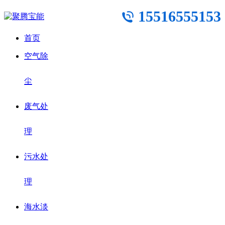
15516555153
首页
空气除
尘
废气处
理
污水处
理
海水淡