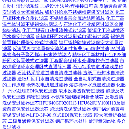
砂石浅层砂过滤器厂家
100吨浅层砂过滤器设备生产厂家
定制
自动排渣过滤系统 非标设计 法兰/焊接接口可选‌
反渗透前置保
安过滤器大流量滤芯
锅炉补给水不锈钢精密保安过滤器
化工
厂循环水多介质过滤器
不锈钢多层金属烧结网滤芯
化工厂高
温气体过滤不锈钢烧结网滤芯
石油化工行业精密过滤器金属
烧结滤芯
化工厂脱碳自动排渣烛式过滤器
能源化工冷却循环
回水保安过滤器
冷却循环回水过滤刷式自清洗过滤器
锅炉房
前置预处理保安袋式过滤器
钢厂锅炉除铁过滤保安大流量过
滤器
反渗透PP大流量保安滤芯40寸折叠5μm精密过滤
PA过滤
膜管高分子聚乙烯pe粉末烧结滤芯
精细化工新材料行业PPS细
粉回收装置烛式过滤器
工程配套循环水处理核桃壳过滤器
市
政供暖循环水处理卧式直通除污器
石油钻采管道过滤浅层砂
过滤器
石油钻采管道过滤自清洗过滤器
造纸厂密封水自清洗
过滤器
造纸厂回用水自清洗过滤器
全自动刷式自清洗过滤器
的工作原理
余热发电浅层过滤器
熔炼循环水浅层过滤器
化肥
厂 污水处理EDI保安过滤器
浓水反渗透保安过滤器
超滤反洗
保安过滤器
精密过滤器 不锈钢5层烧结网折叠滤芯
反渗透清
洗保安过滤器滤芯HFU640GF020H13
HFU620UY100H13反渗
透前置保安过滤器滤芯
超滤清洗保安过滤器
钢厂锅炉前置精
密保安过滤器LFD-3P-90
立式EDI保安过滤器 PP大流量折叠滤
芯
二级反渗透保安过滤器
钢厂循环水处理 处理量50m³/h 多介
质过滤器