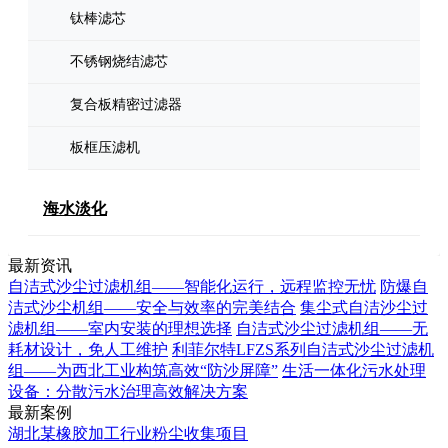
钛棒滤芯
不锈钢烧结滤芯
复合板精密过滤器
板框压滤机
海水淡化
最新资讯
自洁式沙尘过滤机组——智能化运行，远程监控无忧
防爆自
洁式沙尘机组——安全与效率的完美结合
集尘式自洁沙尘过
滤机组——室内安装的理想选择
自洁式沙尘过滤机组——无
耗材设计，免人工维护
利菲尔特LFZS系列自洁式沙尘过滤机
组——为西北工业构筑高效“防沙屏障”
生活一体化污水处理
设备：分散污水治理高效解决方案
最新案例
湖北某橡胶加工行业粉尘收集项目