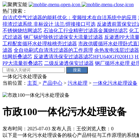
热门搜索：
自洁式空气过滤器的能耗优化：变频技术在自洁系统中的应用
排渣过滤系统 非标设计 法兰/焊接接口可选‌
反渗透前置保安过
不锈钢烧结网滤芯
石油化工行业精密过滤器金属烧结滤芯
化工
式过滤器
钢厂锅炉除铁过滤保安大流量过滤器
反渗透PP大流量
工程配套循环水处理核桃壳过滤器
市政供暖循环水处理卧式直
滤器
全自动刷式自清洗过滤器的工作原理
余热发电浅层过滤器
结网折叠滤芯
反渗透清洗保安过滤器滤芯HFU640GF020H13
H
PP大流量折叠滤芯
二级反渗透保安过滤器
钢厂循环水处理 处理量
一体化污水处理设备
当前位置：
主页
>
产品中心
>
污水处理
>
一体化污水处理设备
市政100一体化污水处理设备
发布时间：2025-07-03
发布人员：王佼
浏览人数：
0
以下是一体化污水处理设备的核心产品特征与工作原理的系统