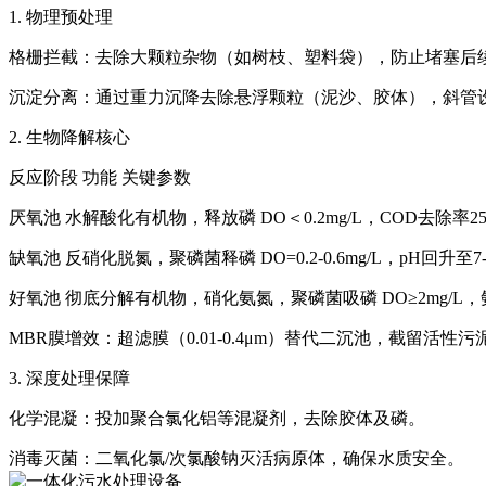
1. ‌物理预处理‌
格栅拦截‌：去除大颗粒杂物（如树枝、塑料袋），防止堵塞后续
沉淀分离‌：通过重力沉降去除悬浮颗粒（泥沙、胶体），斜管设
2. ‌生物降解核心‌
反应阶段‌ ‌功能‌ ‌关键参数‌
厌氧池‌ 水解酸化有机物，释放磷 DO＜0.2mg/L，COD去除率25-4
缺氧池‌ 反硝化脱氮，聚磷菌释磷 DO=0.2-0.6mg/L，pH回升至7-8
好氧池‌ 彻底分解有机物，硝化氨氮，聚磷菌吸磷 DO≥2mg/L，
MBR膜增效‌：超滤膜（0.01-0.4μm）替代二沉池，截留活性污
3. ‌深度处理保障‌
化学混凝‌：投加聚合氯化铝等混凝剂，去除胶体及磷‌。
消毒灭菌‌：二氧化氯/次氯酸钠灭活病原体，确保水质安全‌。