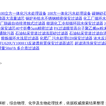
100立方一体化污水处理设备
100方一体化污水处理设备
碳钢砂
滤器大流量滤芯
锅炉补给水不锈钢精密保安过滤器
化工厂循环水
厂脱碳自动排渣烛式过滤器
能源化工冷却循环回水保安过滤器
保安滤芯40寸折叠5μm精密过滤
PA过滤膜管高分子聚乙烯pe粉
通除污器
石油钻采管道过滤浅层砂过滤器
石油钻采管道过滤自
熔炼循环水浅层过滤器
化肥厂 污水处理EDI保安过滤器
浓水反
FU620UY100H13反渗透前置保安过滤器滤芯
超滤清洗保安过滤
50m³/h 多介质过滤器
>
解析，综合物理、化学及生物处理技术，依据权威搜索结果整理