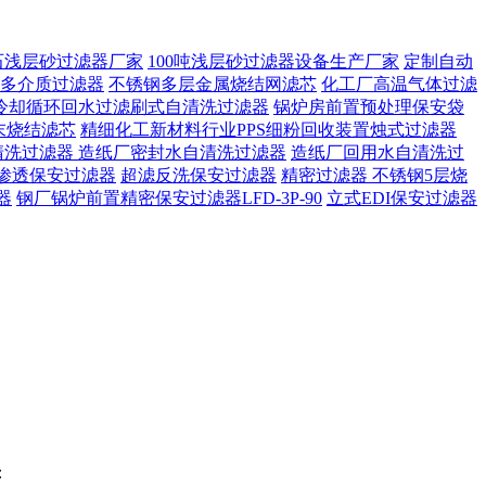
石浅层砂过滤器厂家
100吨浅层砂过滤器设备生产厂家
定制自动
多介质过滤器
不锈钢多层金属烧结网滤芯
化工厂高温气体过滤
冷却循环回水过滤刷式自清洗过滤器
锅炉房前置预处理保安袋
末烧结滤芯
精细化工新材料行业PPS细粉回收装置烛式过滤器
清洗过滤器
造纸厂密封水自清洗过滤器
造纸厂回用水自清洗过
渗透保安过滤器
超滤反洗保安过滤器
精密过滤器 不锈钢5层烧
器
钢厂锅炉前置精密保安过滤器LFD-3P-90
立式EDI保安过滤器
：