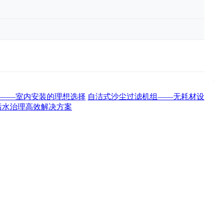
——室内安装的理想选择
自洁式沙尘过滤机组——无耗材设
污水治理高效解决方案