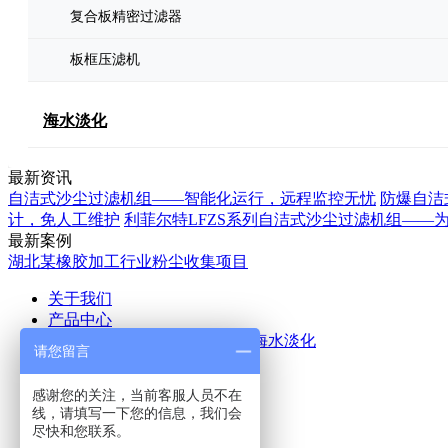
复合板精密过滤器
板框压滤机
海水淡化
最新资讯
自洁式沙尘过滤机组——智能化运行，远程监控无忧
防爆自洁
计，免人工维护
利菲尔特LFZS系列自洁式沙尘过滤机组——
最新案例
湖北某橡胶加工行业粉尘收集项目
关于我们
产品中心
空气除尘
废气处理
污水处理
海水淡化
请您留言
应用案例
新闻中心
感谢您的关注，当前客服人员不在
公司新闻
行业新闻
线，请填写一下您的信息，我们会
联系我们
尽快和您联系。
热线咨询电话：
15516555153