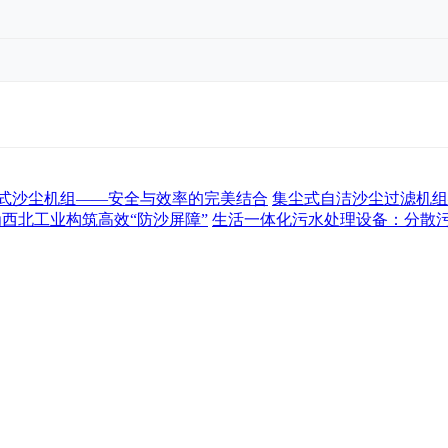
式沙尘机组——安全与效率的完美结合
集尘式自洁沙尘过滤机组
为西北工业构筑高效“防沙屏障”
生活一体化污水处理设备：分散