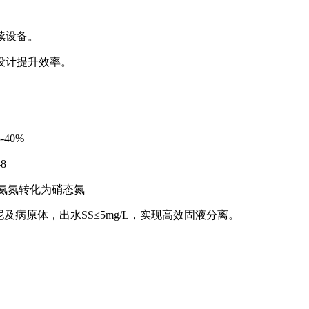
设备‌。
计提升效率‌。
0% ‌
 ‌
氨氮转化为硝态氮 ‌
泥及病原体，出水SS≤5mg/L，实现高效固液分离‌。