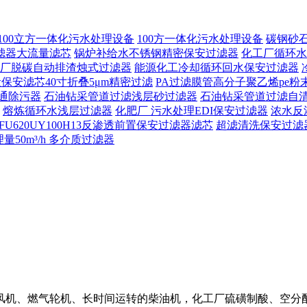
100立方一体化污水处理设备
100方一体化污水处理设备
碳钢砂
滤器大流量滤芯
锅炉补给水不锈钢精密保安过滤器
化工厂循环水
厂脱碳自动排渣烛式过滤器
能源化工冷却循环回水保安过滤器
保安滤芯40寸折叠5μm精密过滤
PA过滤膜管高分子聚乙烯pe粉
通除污器
石油钻采管道过滤浅层砂过滤器
石油钻采管道过滤自
熔炼循环水浅层过滤器
化肥厂 污水处理EDI保安过滤器
浓水反
FU620UY100H13反渗透前置保安过滤器滤芯
超滤清洗保安过滤
50m³/h 多介质过滤器
风机、燃气轮机、长时间运转的柴油机，化工厂硫磺制酸、空分