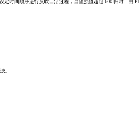
时间顺序进行反吹自洁过程，当阻损值超过 600 帕时，由 PLC
过滤。