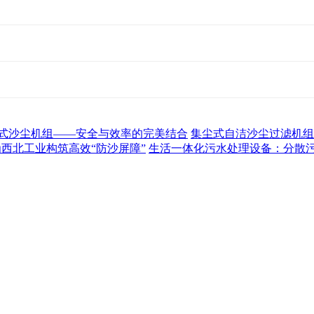
式沙尘机组——安全与效率的完美结合
集尘式自洁沙尘过滤机组
为西北工业构筑高效“防沙屏障”
生活一体化污水处理设备：分散