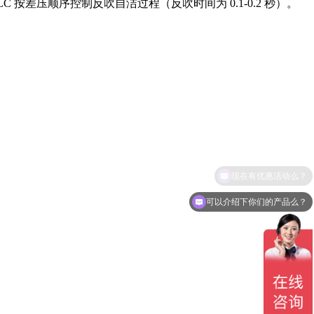
 按差压顺序控制反吹自洁过程（反吹时间为 0.1-0.2 秒）。
可以介绍下你们的产品么？