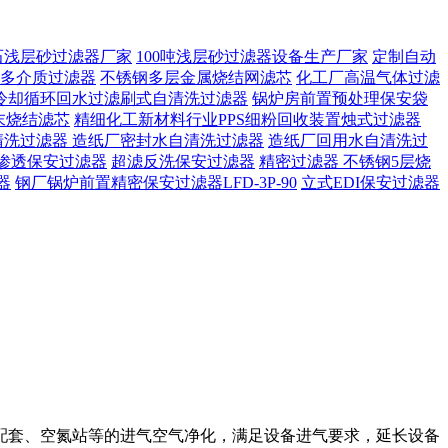
石浅层砂过滤器厂家
100吨浅层砂过滤器设备生产厂家
定制自动
多介质过滤器
不锈钢多层金属烧结网滤芯
化工厂高温气体过滤
冷却循环回水过滤刷式自清洗过滤器
锅炉房前置预处理保安袋
末烧结滤芯
精细化工新材料行业PPS细粉回收装置烛式过滤器
清洗过滤器
造纸厂密封水自清洗过滤器
造纸厂回用水自清洗过
渗透保安过滤器
超滤反洗保安过滤器
精密过滤器 不锈钢5层烧
器
钢厂锅炉前置精密保安过滤器LFD-3P-90
立式EDI保安过滤器
配套、空氮站等的进气空气净化，满足设备进气要求，延长设备