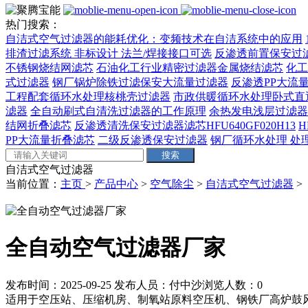
热门搜索：
自洁式空气过滤器的能耗优化：变频技术在自洁系统中的应用
排渣过滤系统 非标设计 法兰/焊接接口可选‌
反渗透前置保安过
不锈钢烧结网滤芯
石油化工行业精密过滤器金属烧结滤芯
化工
式过滤器
钢厂锅炉除铁过滤保安大流量过滤器
反渗透PP大流量
工程配套循环水处理核桃壳过滤器
市政供暖循环水处理卧式直
滤器
全自动刷式自清洗过滤器的工作原理
余热发电浅层过滤器
结网折叠滤芯
反渗透清洗保安过滤器滤芯HFU640GF020H13
H
PP大流量折叠滤芯
二级反渗透保安过滤器
钢厂循环水处理 处理量
自洁式空气过滤器
当前位置：
主页
>
产品中心
>
空气除尘
>
自洁式空气过滤器
>
全自动空气过滤器厂家
发布时间：2025-09-25
发布人员：付中沙
浏览人数：
0
适用于空压站、压缩机房、制氧站原料空压机、钢铁厂高炉鼓