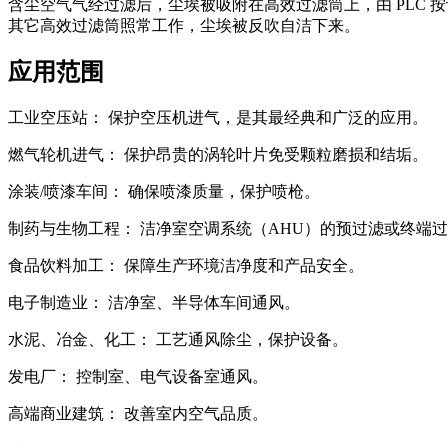
含尘空气气经过滤后，尘埃被吸附在高效过滤筒上，由 PLC 按设定
其它高效过滤筒照常工作，尘埃被反吹自洁下来。
应用范围
工业空压站： 保护空压机进气，是其最经典和广泛的应用。
燃气轮机进气： 保护昂贵的涡轮叶片免受颗粒磨损和结垢。
涂装/喷漆车间： 确保喷漆质量，保护喷枪。
制药与生物工程： 洁净室空调系统（AHU）的预过滤或终端
食品饮料加工： 保障生产环境洁净度和产品安全。
电子制造业： 洁净室、半导体车间通风。
水泥、冶金、化工： 工艺通风除尘，保护设备。
发电厂： 控制室、电气设备室通风。
高端商业建筑： 改善室内空气品质。