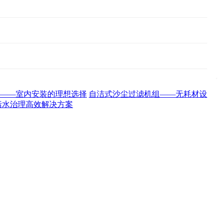
——室内安装的理想选择
自洁式沙尘过滤机组——无耗材设
污水治理高效解决方案